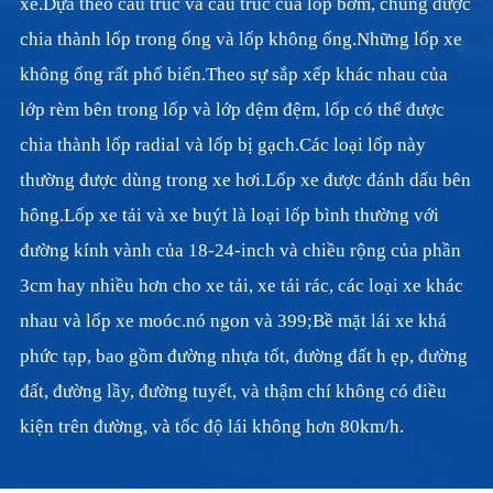
xe.Dựa theo cấu trúc và cấu trúc của lốp bơm, chúng được
chia thành lốp trong ống và lốp không ống.Những lốp xe
không ống rất phổ biến.Theo sự sắp xếp khác nhau của
lớp rèm bên trong lốp và lớp đệm đệm, lốp có thể được
chia thành lốp radial và lốp bị gạch.Các loại lốp này
thường được dùng trong xe hơi.Lốp xe được đánh dấu bên
hông.Lốp xe tải và xe buýt là loại lốp bình thường với
đường kính vành của 18-24-inch và chiều rộng của phần
3cm hay nhiều hơn cho xe tải, xe tải rác, các loại xe khác
nhau và lốp xe moóc.nó ngon và 399;Bề mặt lái xe khá
phức tạp, bao gồm đường nhựa tốt, đường đất h ẹp, đường
đất, đường lầy, đường tuyết, và thậm chí không có điều
kiện trên đường, và tốc độ lái không hơn 80km/h.