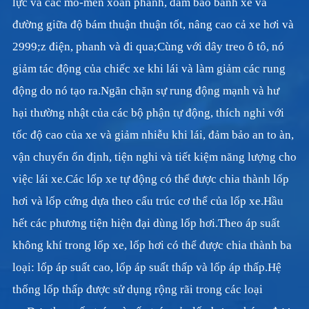
lực và các mô-men xoắn phanh, đảm bảo bánh xe và
đường giữa độ bám thuận thuận tốt, nâng cao cả xe hơi và
2999;z điện, phanh và đi qua;Cùng với dây treo ô tô, nó
giảm tác động của chiếc xe khi lái và làm giảm các rung
động do nó tạo ra.Ngăn chặn sự rung động mạnh và hư
hại thường nhật của các bộ phận tự động, thích nghi với
tốc độ cao của xe và giảm nhiễu khi lái, đảm bảo an to àn,
vận chuyển ổn định, tiện nghi và tiết kiệm năng lượng cho
việc lái xe.Các lốp xe tự động có thể được chia thành lốp
hơi và lốp cứng dựa theo cấu trúc cơ thể của lốp xe.Hầu
hết các phương tiện hiện đại dùng lốp hơi.Theo áp suất
không khí trong lốp xe, lốp hơi có thể được chia thành ba
loại: lốp áp suất cao, lốp áp suất thấp và lốp áp thấp.Hệ
thống lốp thấp được sử dụng rộng rãi trong các loại